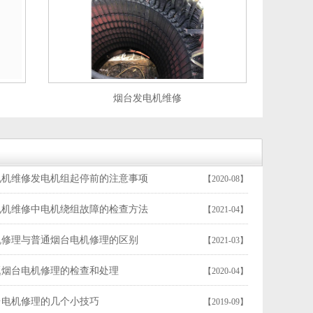
烟台发电机维修
电机维修发电机组起停前的注意事项
【2020-08】
电机维修中电机绕组故障的检查方法
【2021-04】
机修理与普通烟台电机修理的区别
【2021-03】
题烟台电机修理的检查和处理
【2020-04】
台电机修理的几个小技巧
【2019-09】