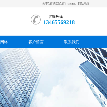
关于我们
联系我们
sitemap
网站地图
咨询热线
13465569218
务网络
客户留言
联系我们