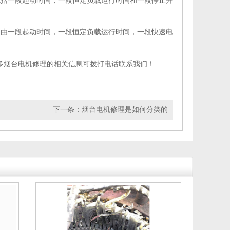
括一段起动时间，一段恒定负载运行时间和一段停止并
由一段起动时间，一段恒定负载运行时间，一段快速电
烟台电机修理的相关信息可拨打电话联系我们！
下一条：
烟台电机修理是如何分类的