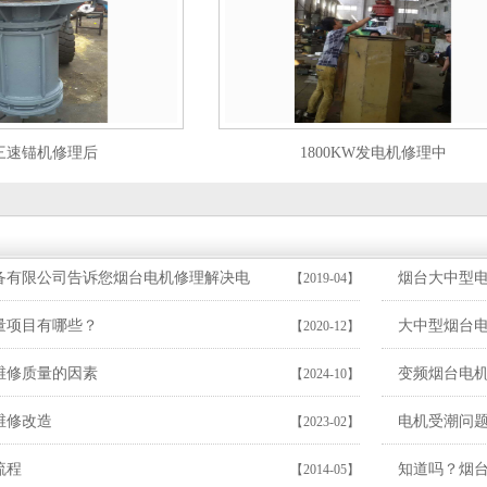
三速锚机修理后
1800KW发电机修理中
备有限公司告诉您烟台电机修理解决电
烟台大中型
【2019-04】
量项目有哪些？
大中型烟台
【2020-12】
维修质量的因素
变频烟台电
【2024-10】
维修改造
电机受潮问
【2023-02】
流程
知道吗？烟
【2014-05】