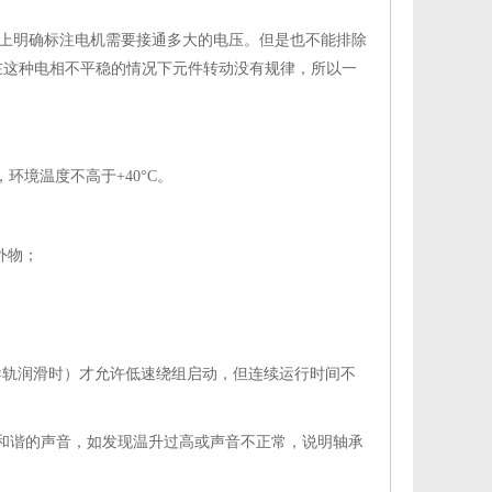
上明确标注电机需要接通多大的电压。但是也不能排除
在这种电相不平稳的情况下元件转动没有规律，所以一
环境温度不高于+40°C。
外物；
机导轨润滑时）才允许低速绕组启动，但连续运行时间不
轻微和谐的声音，如发现温升过高或声音不正常，说明轴承