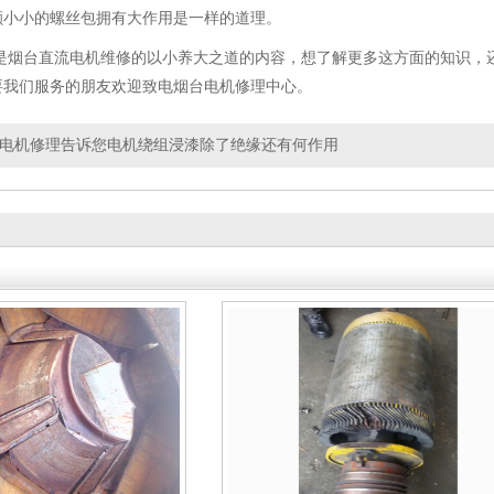
颗小小的螺丝包拥有大作用是一样的道理。
台直流电机维修的以小养大之道的内容，想了解更多这方面的知识，还
要我们服务的朋友欢迎致电烟台电机修理中心。
电机修理告诉您电机绕组浸漆除了绝缘还有何作用