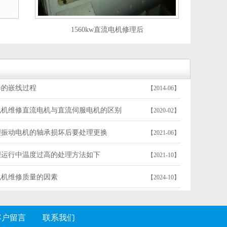
1560kw直流电机修理后
修的嵌线过程
【2014-06】
电机维修直流电机与直流伺服电机的区别
【2020-02】
理振动电机的轴承损坏后要处理更换
【2021-06】
理运行中温度过高的处理方法如下
【2021-10】
电机维修质量的因素
【2024-10】
客户留言
联系我们