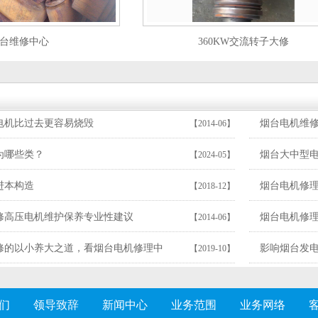
台维修中心
360KW交流转子大修
电机比过去更容易烧毁
烟台电机维
【2014-06】
为哪些类？
烟台大中型
【2024-05】
进本构造
烟台电机修
【2018-12】
修高压电机维护保养专业性建议
烟台电机修
【2014-06】
修的以小养大之道，看烟台电机修理中
影响烟台发
【2019-10】
们
领导致辞
新闻中心
业务范围
业务网络