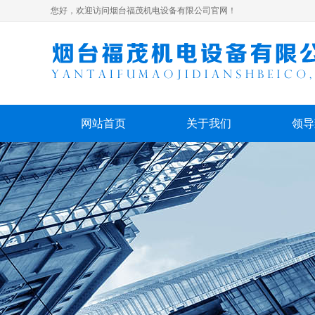
您好，欢迎访问烟台福茂机电设备有限公司官网！
网站首页
关于我们
领导