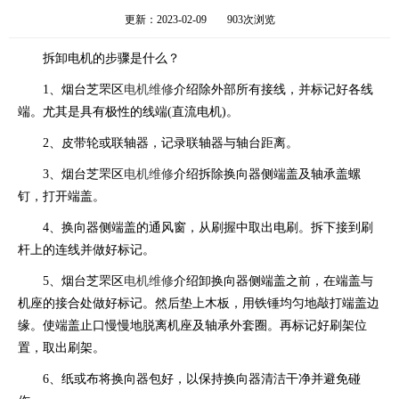
更新：2023-02-09
903次浏览
拆卸电机的步骤是什么？
1、烟台芝罘区
电机维修
介绍除外部所有接线，并标记好各线
端。尤其是具有极性的线端(直流电机)。
2、皮带轮或联轴器，记录联轴器与轴台距离。
3、烟台芝罘区
电机维修
介绍拆除换向器侧端盖及轴承盖螺
钉，打开端盖。
4、换向器侧端盖的通风窗，从刷握中取出电刷。拆下接到刷
杆上的连线并做好标记。
5、烟台芝罘区
电机维修
介绍卸换向器侧端盖之前，在端盖与
机座的接合处做好标记。然后垫上木板，用铁锤均匀地敲打端盖边
缘。使端盖止口慢慢地脱离机座及轴承外套圈。再标记好刷架位
置，取出刷架。
6、纸或布将换向器包好，以保持换向器清洁干净并避免碰