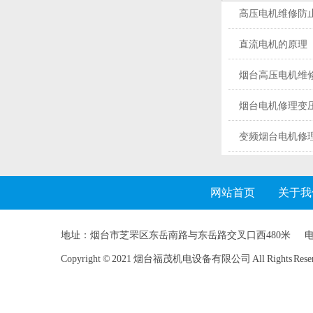
高压电机维修防
直流电机的原理
烟台高压电机维
烟台电机修理变
变频烟台电机修
网站首页
关于我
地址：烟台市芝罘区东岳南路与东岳路交叉口西480米 电话：1
Copyright © 2021 烟台福茂机电设备有限公司 All Rights Reser