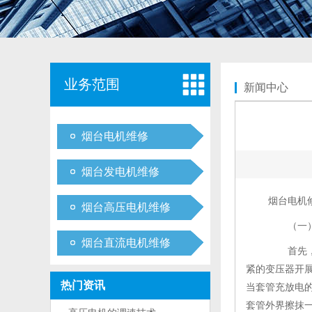
业务范围
新闻中心
烟台电机维修
烟台发电机维修
烟台电机
烟台高压电机维修
（一）
烟台直流电机维修
首先，假
紧的变压器开
热门资讯
当套管充放电
套管外界擦抹