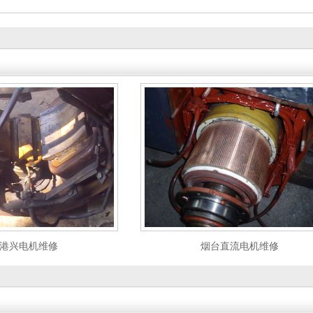
港兴电机维修
烟台直流电机维修