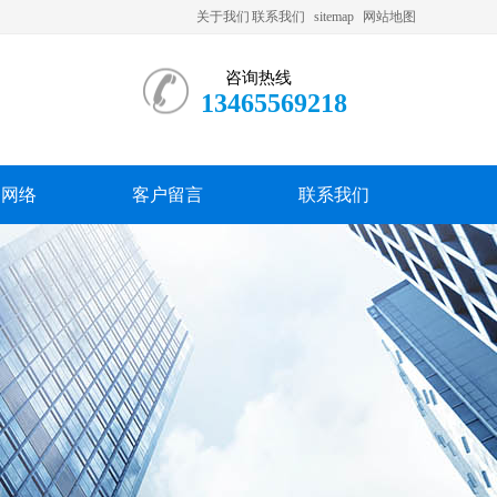
关于我们
联系我们
sitemap
网站地图
咨询热线
13465569218
务网络
客户留言
联系我们