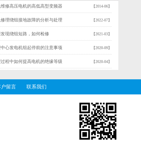
机维修高压电机的高低高型变频器
【2014-06】
机修理绕组接地故障的分析与处理
【2022-07】
理发现绕组短路，如何检修
【2021-03】
理中心发电机组起停前的注意事项
【2020-09】
理过程中如何提高电机的绝缘等级
【2020-04】
客户留言
联系我们