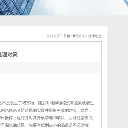
当前位置：
首页
>
新闻中心
>
行业动态
处理对策
不是发生了堵塞物，随后对地脚螺栓沒有拴紧或者过
气内汽体来分辨难题的实质并采取有效的对策；次之，
变压器停止运行并对其开展清理和解决，另外还需要在
对于漏水油难题，先要考虑到皮垫的品质是不是达标，