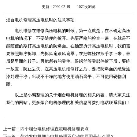
更新：2020-02-19
1079次浏览
烟台电机修理高压电机时的注意事项
电机维修
在维修高压电机的时候，第一点就是，在不确定高压
电机的情况下，不要随便的拆开。先要严格的检查一遍，在就是不
能随便的敲打高压电机的防爆面。在确定拆开高压电机时，我们需
要按照顺序拆卸。先拆风扇跟风扇罩，在把螺栓跟扳手拿下来，最
后是里面的转子。再把所有的零件、跟螺丝等零部件拆下后，要统
一放置，防止丢失。在高压
电机维修
好之后，要把防爆面的绝缘油
漆处理干净，出现不干净的地方使用油石磨平，不可使用硬物刮
蹭。
以上是小编整理的关于烟台电机修理的相关内容，请大家关注
我们的网站，更多烟台电机修理的相关信息可拨打电话联系我们！
上一篇：
四个烟台电机修理直流电机修理要点
下一篇：
柴油发电机烟台电机修理不启动的原因是什么呢？