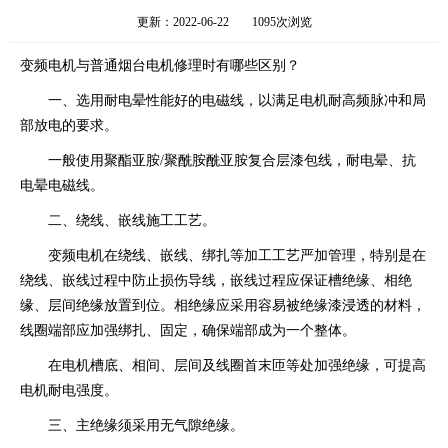
更新：2022-06-22
1095次浏览
变频电机与普通烟台电机修理时有哪些区别？
一、选用耐电晕性能好的电磁线，以满足电机耐高频脉冲和局
部放电的要求。
一般使用聚酯亚胺/聚酰胺酰亚胺复合层漆包线，耐电晕、抗
电晕电磁线。
二、绕线、嵌线施工工艺。
变频电机在绕线、嵌线、绑扎等加工工艺严加管理，特别是在
绕线、嵌线过程中防止损伤导线，嵌线过程应保证槽绝缘、相绝
缘、层间绝缘放置到位。相绝缘应采用容易被绝缘漆浸透的材料，
线圈端部应加强绑扎、固定，确保端部成为一个整体。
在电机槽底、相间、层间及线圈首末匝等处加强绝缘，可提高
电机耐电强度。
三、主绝缘须采用无气隙绝缘。