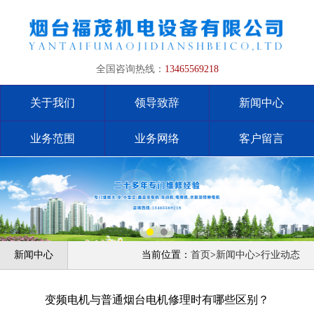
全国咨询热线：
13465569218
关于我们
领导致辞
新闻中心
业务范围
业务网络
客户留言
新闻中心
当前位置：
首页
>
新闻中心
>
行业动态
变频电机与普通烟台电机修理时有哪些区别？