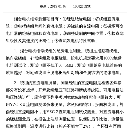
更新：2019-01-07
1088次浏览
烟台
电机维修
测量项目有：①绕组绝缘电阻；②绕组直流电
阻；③电枢绕组片间的直流电阻；④绕组的交流电阻；⑤磁场可变
电阻器的绝缘电阻和直流电阻；⑥调整碳刷的中间位置；⑦检查绕
组极性及其连接的正确性；⑧直流发电机特性试验。
1、烟台
电机维修
绕组的绝缘电阻测量。绕组是指励磁绕组、
换向极绕组、补偿绕组及电枢绕组。按电机规定要求用1000v绝缘
电阻测试仪，测试电阻不低于0、5MΩ，测试电阻越高
电机维修
的
质量越好，对励磁绕组应测电枢绕组对轴和金属绑线的绝缘电阻。
2、绕组的直流电阻测量。测量绕组的直流电阻是检查各焊接
部分有没有虚焊，开焊及绕组匝间短路和断线等缺陷。可用电桥法
和压降法进行，应注意下列事项;并励励磁绕组直流电阻较大，可
用YZC-Z直流电阻测试仪来测量。窜激励磁绕组，换向极绕组，补
偿绕组直流电阻小，用YZC-Z直流电阻测试仪测量。对直流电机小
的绕组测量后，在报告上注明测量位置，以便以后作比较。测量值
应换算到同一温度进行比较（相差不能大于2%）。当怀疑有匝闾