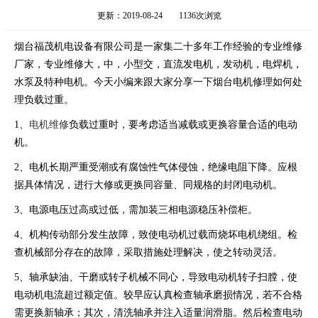
更新：2019-08-24
1136次浏览
烟台福茂机电设备有限公司是一家集二十多年工作经验的专业维修
厂家，专业维修大，中，小型交，直流发电机，发动机，电焊机，
水泵及特种电机。今天小编来跟大家分享一下烟台电机修理如何处
理负载过重。
1、
电机维修
负载过重时，要考虑适当减载或更换容量合适的电动
机。
2、电机长期严重受潮或有腐蚀性气体侵蚀，绝缘电阻下降。应根
据具体情况，进行大修或更换同容量、同规格的封闭电动机。
3、电源电压过高或过低，需加装三相电源稳压补偿柜。
4、机构传动部分发生故障，致使电动机过载而烧坏电机绕组。检
查机械部分存在的故障，采取措施处理解决，使之转动灵活。
5、轴承缺油、干磨或转子机械不同心，导致电动机转子扫膛，使
电动机电流超过额定值。较早应认真检查轴承磨损情况，若不合格
需更换新轴承；其次，清洗轴承并注入适量润滑脂。然后检查电动