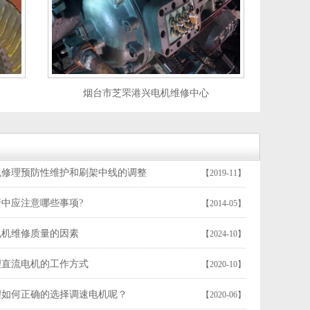
烟台市芝罘港兴电机维修中心
机修理预防性维护和刷架中线的调整
【2019-11】
中应注意哪些事项?
【2014-05】
电机维修质量的因素
【2024-10】
理直流电机的工作方式
【2020-10】
理如何正确的选择调速电机呢？
【2020-06】