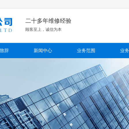
二十多年维修经验
顾客至上，诚信为本
致辞
新闻中心
业务范围
业