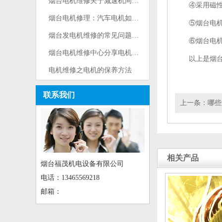
烟台电机维修关于减速机同心度的···
④采用磁
烟台电机修理：汽车电机如何维修···
⑤烟台
电
烟台发电机维修的常见问题是什么···
⑥烟台电
烟台电机维修中心分享电机维修中···
以上是烟
电机维修之电机的保养方法
联系我们
上一条：
哪些
相关产品
烟台福茂机电设备有限公司
电话：13465569218
邮箱：