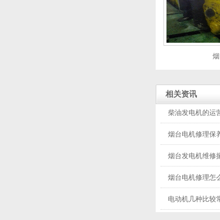
烟
相关资讯
柴油发电机的运
烟台电机修理保
烟台发电机维修
烟台电机修理怎
电动机几种比较