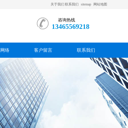
关于我们
联系我们
sitemap
网站地图
咨询热线
13465569218
务网络
客户留言
联系我们