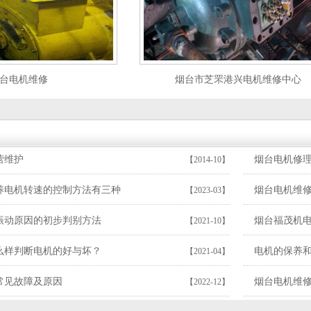
台电机维修
烟台市芝罘港兴电机维修中心
营维护
烟台电机修
【2014-10】
养电机转速的控制方法有三种
烟台电机维
【2023-03】
振动原因的初步判别方法
烟台福茂机
【2021-10】
花的分析
么样判断电机的好与坏？
电机的保养
【2021-04】
常见故障及原因
烟台电机维
【2022-12】