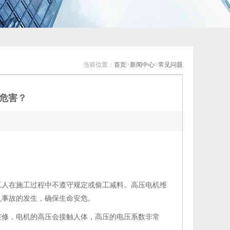
当前位置：
首页
>
新闻中心
>
常见问题
危害？
工人在施工过程中不遵守规定或偷工减料。高压电机维
机事故的发生，确保生命安危。
维修，电机的高压会接触人体，高压的电压系数非常