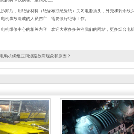
轻微的身体残疾和严重的死亡。
机拆卸后，用绝缘材料（绝缘布或绝缘纸）关闭电源插头，外壳和剩余线
止电机事故造成的人员伤亡，需要做好绝缘工作。
台电机维修中心的相关内容，欢迎大家多多关注我们的网站，更多烟台电
电动机绕组匝间短路故障现象和原因？