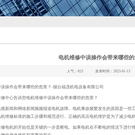
电机维修中误操作会带来哪些的
人气：823
发表时间：2023-01-13
中误操作会带来哪些的危害？-烟台福茂机电设备有限公司
维修
中心告诉您
电机维修
中误操作会带来哪些的危害？
电视新闻和网络新闻频频报道电机故障。电机事故频繁发生的原因是一些
电机维修标准的施工步骤和规范进行。正确的高压电机维护是为了减少电
维修电机的开始也是关键的一步是断电。如果电机在不断电的情况下进行