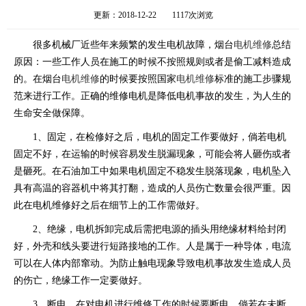
更新：2018-12-22
1117次浏览
很多机械厂近些年来频繁的发生电机故障，烟台
电机维修
总结
原因：一些工作人员在施工的时候不按照规则或者是偷工减料造成
的。在烟台
电机维修
的时候要按照国家
电机维修
标准的施工步骤规
范来进行工作。正确的维修电机是降低电机事故的发生，为人生的
生命安全做保障。
1、固定，在检修好之后，电机的固定工作要做好，倘若电机
固定不好，在运输的时候容易发生脱漏现象，可能会将人砸伤或者
是砸死。在石油加工中如果电机固定不稳发生脱落现象，电机坠入
具有高温的容器机中将其打翻，造成的人员伤亡数量会很严重。因
此在电机维修好之后在细节上的工作需做好。
2、绝缘，电机拆卸完成后需把电源的插头用绝缘材料给封闭
好，外壳和线头要进行短路接地的工作。人是属于一种导体，电流
可以在人体内部窜动。为防止触电现象导致电机事故发生造成人员
的伤亡，绝缘工作一定要做好。
3、断电，在对电机进行维修工作的时候要断电。倘若在未断