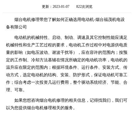
更新：2023-01-07
822次浏览
烟台电机修理带您了解如何正确选用电动机-烟台福茂机电设
备有限公司
电动机的机械特性、启动、制动、调速及其它控制性能应满足
机械特性和生产工艺过程的要求，电动机工作过程中对电源供电质
量的影响（如电压波动、谢波干扰等），应在容许的范围内；按预
定的工作制、冷却方法基辅在情况所确定的电动机功率，电动机的
温升应在限定的范围内；根据环境条件、运行条件、安装方式、传
动方式，选定电动机的结构、安装、防护形式，保证电动机可靠工
作；综合考虑一次投资几运行费用，整个驱动系统经济、节能、合
理、可靠。
如果您想咨询烟台电机修理的相关信息，记得找我们，我们可
以为您提供烟台电机修理相关的服务。