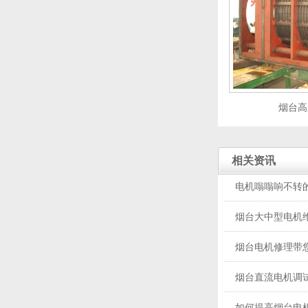
烟台高
相关资讯
电机嗡嗡响不转
烟台大中型电机
烟台电机修理带
烟台直流电机调
如何提高烟台电