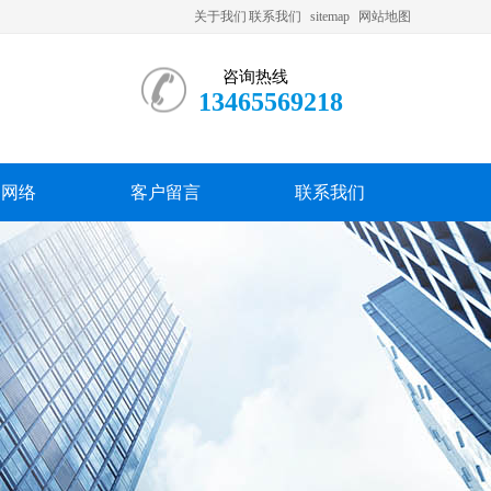
关于我们
联系我们
sitemap
网站地图
咨询热线
13465569218
务网络
客户留言
联系我们