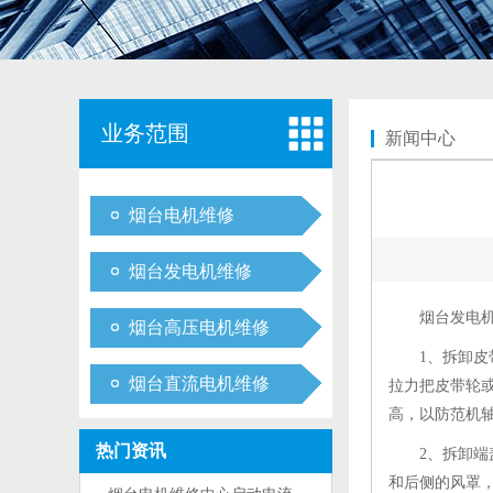
业务范围
新闻中心
烟台电机维修
烟台发电机维修
烟台发
电
烟台高压电机维修
1、拆卸
烟台直流电机维修
拉力把皮带轮
高，以防范
热门资讯
2、拆卸
和后侧的风罩