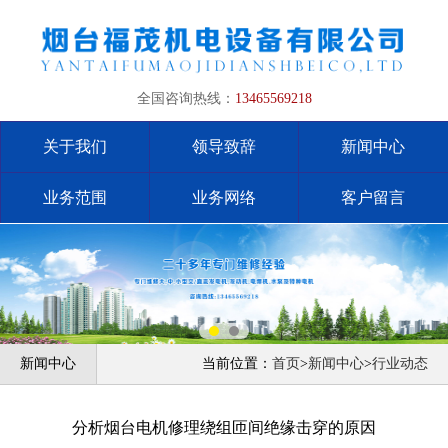
全国咨询热线：
13465569218
关于我们
领导致辞
新闻中心
业务范围
业务网络
客户留言
新闻中心
当前位置：
首页
>
新闻中心
>
行业动态
分析烟台电机修理绕组匝间绝缘击穿的原因