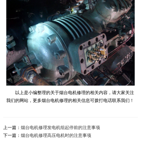
以上是小编整理的关于烟台电机修理的相关内容，请大家关注
我们的网站，更多烟台电机修理的相关信息可拨打电话联系我们！
上一篇：
烟台电机修理发电机组起停前的注意事项
下一篇：
烟台电机修理高压电机时的注意事项