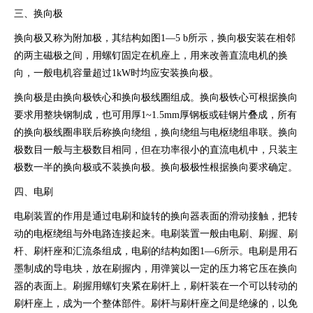
三、换向极
换向极又称为附加极，其结构如图1—5 b所示，换向极安装在相邻
的两主磁极之间，用螺钉固定在机座上，用来改善直流电机的换
向，一般电机容量超过1kW时均应安装换向极。
换向极是由换向极铁心和换向极线圈组成。换向极铁心可根据换向
要求用整块钢制成，也可用厚1~1.5mm厚钢板或硅钢片叠成，所有
的换向极线圈串联后称换向绕组，换向绕组与电枢绕组串联。换向
极数目一般与主极数目相同，但在功率很小的直流电机中，只装主
极数一半的换向极或不装换向极。换向极极性根据换向要求确定。
四、电刷
电刷装置的作用是通过电刷和旋转的换向器表面的滑动接触，把转
动的电枢绕组与外电路连接起来。电刷装置一般由电刷、刷握、刷
杆、刷杆座和汇流条组成，电刷的结构如图1—6所示。电刷是用石
墨制成的导电块，放在刷握内，用弹簧以一定的压力将它压在换向
器的表面上。刷握用螺钉夹紧在刷杆上，刷杆装在一个可以转动的
刷杆座上，成为一个整体部件。刷杆与刷杆座之间是绝缘的，以免