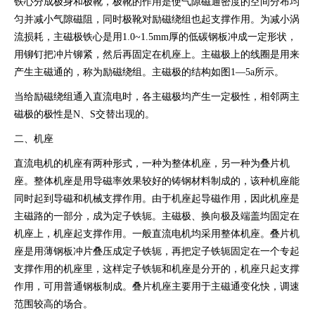
铁心分成极身和极靴，极靴的作用是使气隙磁通密度的空间分布均
匀并减小气隙磁阻，同时极靴对励磁绕组也起支撑作用。为减小涡
流损耗，主磁极铁心是用1.0~1.5mm厚的低碳钢板冲成一定形状，
用铆钉把冲片铆紧，然后再固定在机座上。主磁极上的线圈是用来
产生主磁通的，称为励磁绕组。主磁极的结构如图1—5a所示。
当给励磁绕组通入直流电时，各主磁极均产生一定极性，相邻两主
磁极的极性是N、S交替出现的。
二、机座
直流电机的机座有两种形式，一种为整体机座，另一种为叠片机
座。整体机座是用导磁率效果较好的铸钢材料制成的，该种机座能
同时起到导磁和机械支撑作用。由于机座起导磁作用，因此机座是
主磁路的一部分，成为定子铁轭。主磁极、换向极及端盖均固定在
机座上，机座起支撑作用。一般直流电机均采用整体机座。叠片机
座是用薄钢板冲片叠压成定子铁轭，再把定子铁轭固定在一个专起
支撑作用的机座里，这样定子铁轭和机座是分开的，机座只起支撑
作用，可用普通钢板制成。叠片机座主要用于主磁通变化快，调速
范围较高的场合。