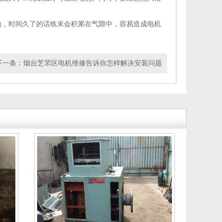
蚀，时间久了的话铁末会积累在气隙中，容易造成电机
下一条：
烟台芝罘区电机维修告诉你怎样解决安装问题