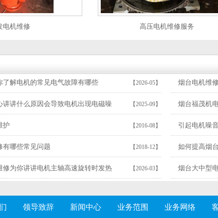
发电机维修
高压电机维修服务
你了解电机的常见电气故障有哪些
烟台电机维
【2026-05】
心讲讲什么原因会导致电机出现电磁噪
烟台福茂机
【2025-09】
花的分析
维护
引起电机噪
【2016-08】
修有哪些常见问题
如何提高烟
【2018-12】
维修为你讲讲电机主轴高速旋转时发热
烟台大中型
【2026-03】
们
领导致辞
新闻中心
业务范围
业务网络