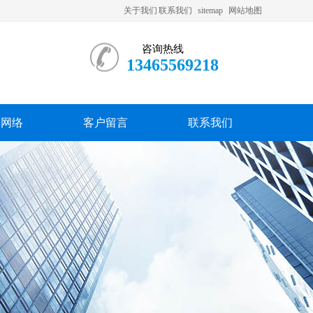
关于我们
联系我们
sitemap
网站地图
咨询热线
13465569218
务网络
客户留言
联系我们