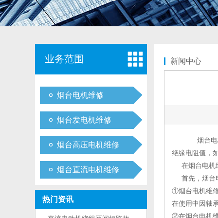
业务范围
新闻中心
烟台电机维修
烟台发电机维修
烟台
电
烟台高压电机维修
绝缘电阻值，如
在烟台
电机
烟台直流电机维修
首先，烟台
①烟台电机维
热门资讯
在使用中因轴
②在烟台电机