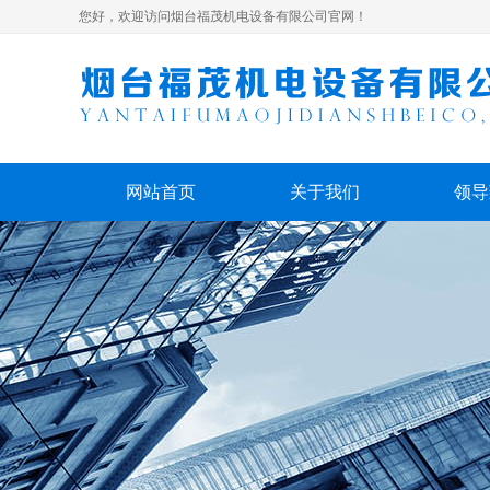
您好，欢迎访问烟台福茂机电设备有限公司官网！
网站首页
关于我们
领导