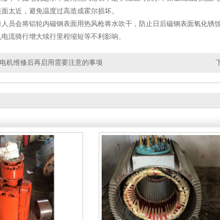
表面太近，避免温度过高造成霍尔损坏。
修人员会将铝轮内磁钢表面用热风枪将水吹干，防止日后磁钢表面氧化锈
机电流骑行增大续行里程缩短等不利影响。
电机维修后再启用需要注意的事项