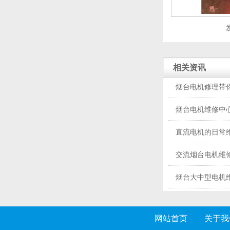
相关资讯
烟台电机修理带
烟台电机维修中
声
直流电机的日常
交流烟台电机维
烟台大中型电机
严重怎么办
网站首页
关于我