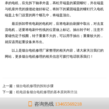
承的电机，应先拆下轴承外盖，再松开端盖的紧固螺钉，并在端盖
与机座外壳的接缝处做好标记，将卸下的紧固端盖的螺钉拧入电机
端盖上专门设置的两个螺孔中，将端盖顶出。
最后拆卸带有电刷的电机时，应将电刷自刷握中取出，对去直
流电机，还要将电刷中性线的位置做上标记。抽出转子时，注意不
要碰伤定子线圈，转子重量不大的，可以用手抽出；重量较大的，
就应该用起重设备来吊出。
以上是烟台电机修理厂家整理的相关内容，请大家关注我们的
网站，更多烟台电机修理的相关信息可拨打电话联系我们！
上一篇：
烟台电机修理的拆卸步骤
下一篇：
机电设备烟台电机修理的基本原则和方法
咨询热线
13465569218