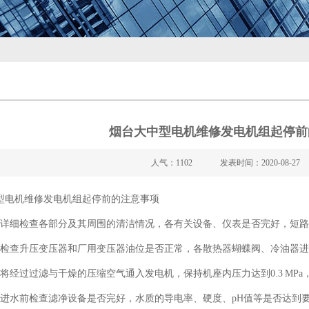
烟台大中型电机维修发电机组起停前
人气：1102
发表时间：2020-08-27
型
电机维修
发电机组起停前的注意事项
细检查各部分及其周围的清洁情况，各有关设备、仪表是否完好，短路
查升压变压器和厂用变压器油位是否正常，各散热器蝴蝶阀、冷油器进
经过过滤与干燥的压缩空气通入发电机，保持机座内压力达到0.3 MP
水前检查滤净设备是否完好，水质的导电率、硬度、pH值等是否达到