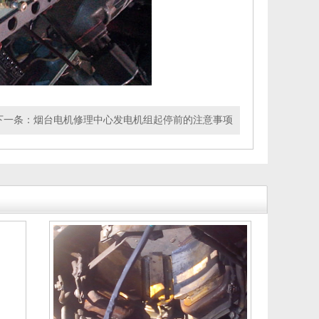
下一条：
烟台电机修理中心发电机组起停前的注意事项