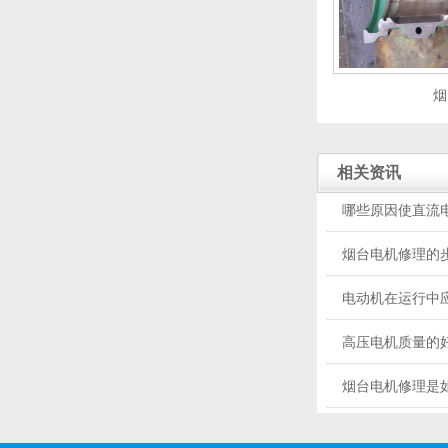
烟
相关资讯
哪些原因使直流
烟台电机修理的
电动机在运行中
高压电机质量的
烟台电机修理是