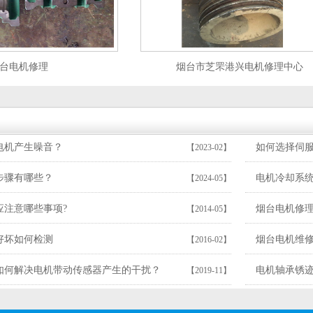
台电机修理
烟台市芝罘港兴电机修理中心
电机产生噪音？
如何选择伺
【2023-02】
步骤有哪些？
电机冷却系
【2024-05】
应注意哪些事项?
烟台电机修
【2014-05】
好坏如何检测
烟台电机维
【2016-02】
如何解决电机带动传感器产生的干扰？
电机轴承锈
【2019-11】