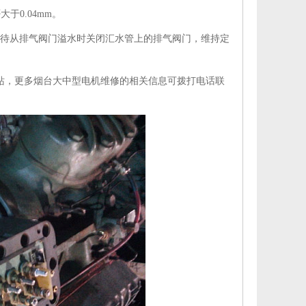
于0.04mm。
待从排气阀门溢水时关闭汇水管上的排气阀门，维持定
站，更多烟台大中型
电机维修
的相关信息可拨打电话联