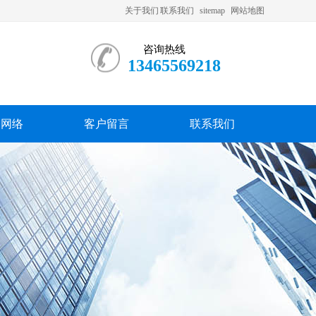
关于我们
联系我们
sitemap
网站地图
咨询热线
13465569218
务网络
客户留言
联系我们