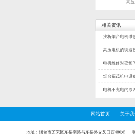
高压
相关资讯
浅析烟台电机维
分析？
高压电机的调速
电机维修对变频
烟台福茂机电设
慢的原因分析
电机不充电的原
网站首页
关于我
地址：烟台市芝罘区东岳南路与东岳路交叉口西480米 电话：1