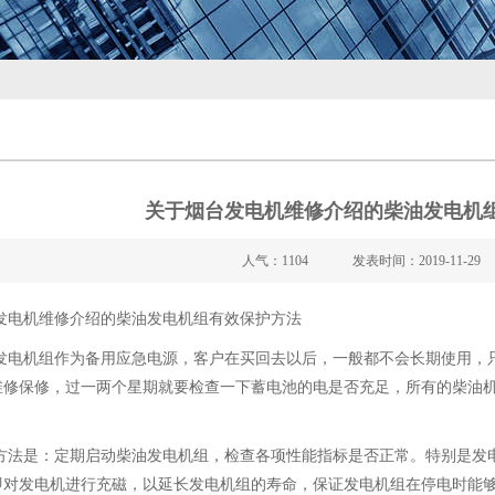
关于烟台发电机维修介绍的柴油发电机
人气：1104
发表时间：2019-11-29
发
电机维修
介绍的柴油发电机组有效保护方法
机组作为备用应急电源，客户在买回去以后，一般都不会长期使用，只
维修保修，过一两个星期就要检查一下蓄电池的电是否充足，所有的柴油
。
是：定期启动柴油发电机组，检查各项性能指标是否正常。特别是发电
即对发电机进行充磁，以延长发电机组的寿命，保证发电机组在停电时能