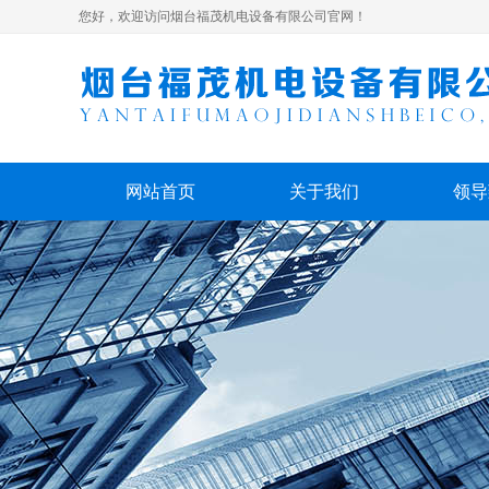
您好，欢迎访问烟台福茂机电设备有限公司官网！
网站首页
关于我们
领导