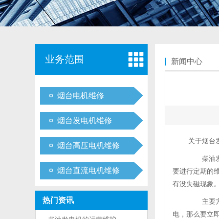
业务范围
新闻中心
烟台电机维修
烟台发电机维修
关于烟台
烟台高压电机维修
柴油发电
烟台直流电机维修
要进行定期的
有没失磁现象
热门资讯
主要方法
电，那么要立