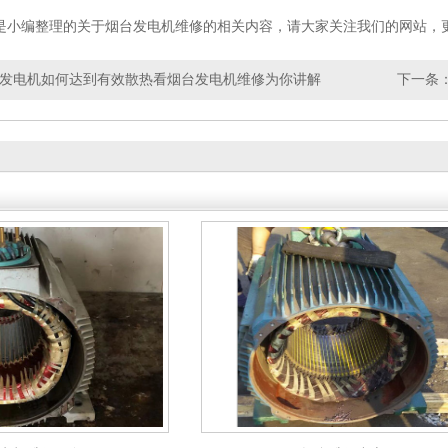
小编整理的关于烟台发
电机维修
的相关内容，请大家关注我们的网站，
发电机如何达到有效散热看烟台发电机维修为你讲解
下一条