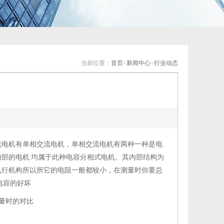
当前位置：
首页
>
新闻中心
>
行业动态
流电机有单相交流电机，单相交流电机有两种一种是电
部的电机 均属于此种电容分相式电机。其内部结构为
执行机构所以所它的电阻一般都较小，在测量时你要总
电容的好坏
量时的对比