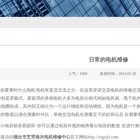
日常的电机维修
人气：1069
发表时间：2014-05-28
你要看时什么电机 电机有直流交流之分。在这里讲讲交流电机的维修交
种则是罩极式。家庭用的单相电机大多为电容分相式例如电风扇、甩干机内
组线圈组成，其内部又细分为一个运行绕组和启动绕组。因为电机是一个
阻的数值以便在测量时对比，单相交流电机在测量定子的好坏以后 在测量
小电容较容易损坏 你可以通过电容外观的铭牌看出电容的数值 在进行测
请访问
烟台市芝罘港兴电机维修中心
官方网站
http://ytgxjd.com