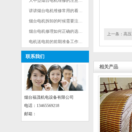
大中型烟台电机维修的注意事项
讲讲烟台电机维修常用的看、听、···
烟台电机拆卸的时候需要注意什么···
烟台电机修理如何正确的选择调速···
上一条：
高压
电机送电前的前期准备工作烟台电···
联系我们
相关产品
烟台福茂机电设备有限公司
电话：13465569218
邮箱：