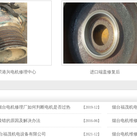
罘港兴电机修理中心
进口端盖修复后
烟台电机修理厂如何判断电机是否过热
烟台福茂机
【2019-12】
接错的原因及解决办法
烟台电机维
【2016-06】
烟台福茂机电设备有限公司
烟台电机维
【2021-12】