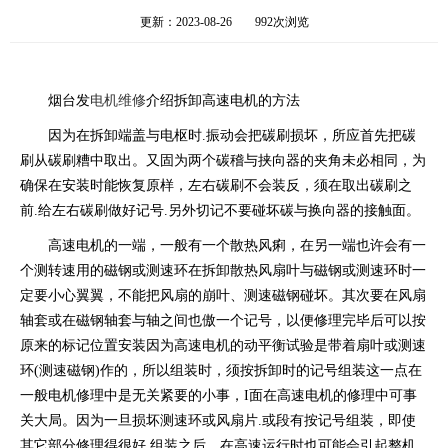
更新：2023-08-26
992次浏览
烟台发
电机维修
介绍拆卸高速电机的方法
因为在拆卸端盖与电枢时.振动会把碳刷损坏，所应首先把碳
刷从碳刷糟中取出。又固为两个碳稽与挟向器的夹角未必相同，为
确保在安装时能恢复原样，左右碳刷不会装反，须在取出碳刷之
前.给左右碳刷做好记号.另外切记不要碰坏碳与换向器的接触面。
高速电机的一端，一般有一个散热风痢，在另一端也许会有一
个测转速用的磁钢或测速环在拆卸散热风扇叶与磁钢或测速环时一
定要小心翼翼，不能把风扇的崩叶、测速磁钢碰坏。其次要在风扇
轴套或在磁钢轴套与轴之间也傲一个记号，以便修理完毕后可以按
原来的标记位置安装因为高速电机的动平衡试验是带着扇叶或测速
环(测速磁钢)作的，所以组装时，须按拆卸时的记号组装这一点在
一般电机修理中是无关紧要的小事，I面在高速电机的修理中可事
关大局。因为一旦损坏测速环或风扇片.或段有按记号组装，即使
其它部分修理得很好.组装之后，在高速运行时也可能会引起整机