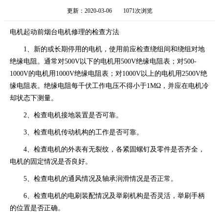
更新：2020-03-06
1071次浏览
电机起动前烟台电机修理的检查方法
1、新的或长期停用的电机，使用前应检查绕组间和绕组对地
绝缘电阻。通常对500V以下的电机用500V绝缘电阻表；对500-
1000V的电机用1000V绝缘电阻表；对1000V以上的电机用2500V绝
缘电阻表。绝缘电阻每千伏工作电压不得小于1MΩ，并应在电机冷
却状态下测量。
2、检查电机接地装置是否可靠。
3、检查电机传动机构的工作是否可靠。
4、检查电机的外表有无裂纹，各紧固螺钉及零件是否齐全，
电机的固定情况是否良好。
5、检查电机的通风情况及轴承润滑情况是否正常。
6、检查电机的电刷装配情况及举刷机构是否灵活，举刷手柄
的位置是否正确。