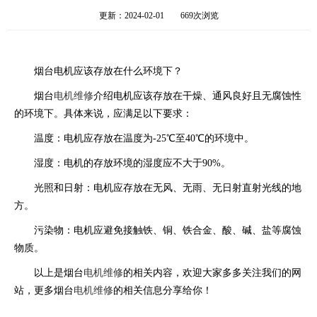
更新：2024-02-01
669次浏览
烟台电机应该存放在什么环境下？
烟台
电机维修
介绍电机应该存放在干燥、通风良好且无腐蚀性
的环境下。具体来说，应满足以下要求：
温度：电机应存放在温度为-25℃至40℃的环境中。
湿度：电机的存放环境的湿度应不大于90%。
光照和日射：电机应存放在无风、无雨、无日射直射光线的地
方。
污染物：电机应避免接触铁、铜、铁合金、酸、碱、盐等腐蚀
物质。
以上是烟台
电机维修
的相关内容，欢迎大家多多关注我们的网
站，更多烟台
电机维修
的相关信息分享给你！