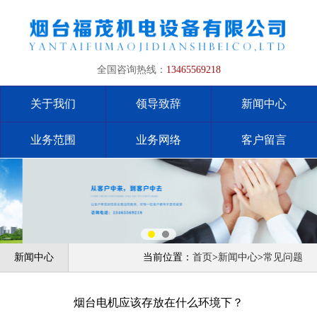
全国咨询热线：
13465569218
关于我们
领导致辞
新闻中心
业务范围
业务网络
客户留言
新闻中心
当前位置：
首页
>
新闻中心
>
常见问题
烟台电机应该存放在什么环境下？