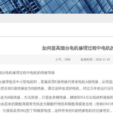
如何提高烟台电机修理过程中电机
人气：1000
发表时间：2020-11-18
烟台电机修理过程中电机的绝缘等级
理低压中小型电机时，普遍采用E级绝缘代替老电机A级绝缘，从而提
要把目前E级绝缘改为B级绝缘。通过这样改进的电机，经过几年的运行证
为B级绝缘，方法简便，只需改变槽绝缘，槽楔和NA引出线材料规格即可，
由原来的聚酯薄膜青壳纸改为聚酯纤维纸和聚酯薄膜复合纸（简称DM D
0）。引接线采用JBQ型丁睛橡胶电缆，这样所有的E级绝缘电机经过修理后