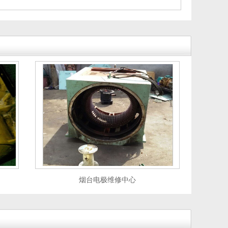
烟台电极维修中心