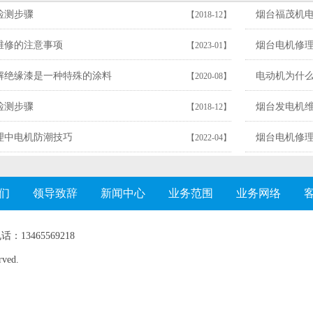
检测步骤
烟台福茂机
【2018-12】
花的分析
维修的注意事项
烟台电机修
【2023-01】
解绝缘漆是一种特殊的涂料
电动机为什
【2020-08】
检测步骤
烟台发电机
【2018-12】
理中电机防潮技巧
烟台电机修
【2022-04】
们
领导致辞
新闻中心
业务范围
业务网络
3465569218
ved.