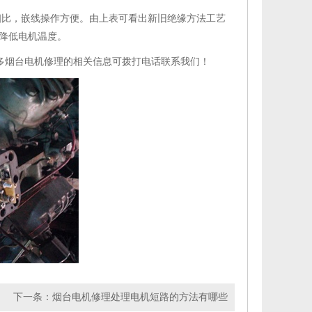
构相比，嵌线操作方便。由上表可看出新旧绝缘方法工艺
可降低电机温度。
烟台电机修理的相关信息可拨打电话联系我们！
下一条：
烟台电机修理处理电机短路的方法有哪些