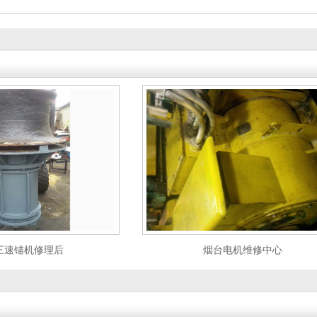
三速锚机修理后
烟台电机维修中心