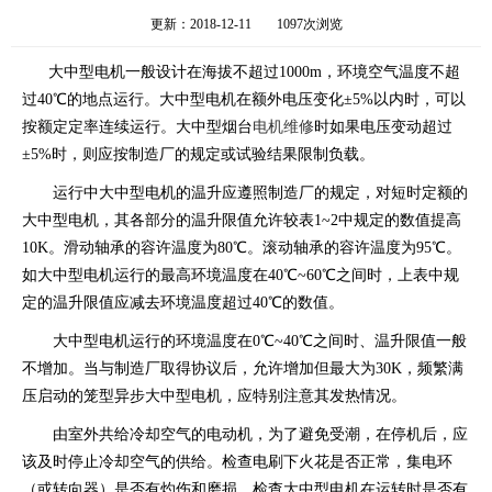
更新：2018-12-11
1097次浏览
大中型电机一般设计在海拔不超过1000m，环境空气温度不超
过40℃的地点运行。大中型电机在额外电压变化±5%以内时，可以
按额定定率连续运行。大中型烟台
电机维修
时如果电压变动超过
±5%时，则应按制造厂的规定或试验结果限制负载。
运行中大中型电机的温升应遵照制造厂的规定，对短时定额的
大中型电机，其各部分的温升限值允许较表1~2中规定的数值提高
10K。滑动轴承的容许温度为80℃。滚动轴承的容许温度为95℃。
如大中型电机运行的最高环境温度在40℃~60℃之间时，上表中规
定的温升限值应减去环境温度超过40℃的数值。
大中型电机运行的环境温度在0℃~40℃之间时、温升限值一般
不增加。当与制造厂取得协议后，允许增加但最大为30K，频繁满
压启动的笼型异步大中型电机，应特别注意其发热情况。
由室外共给冷却空气的电动机，为了避免受潮，在停机后，应
该及时停止冷却空气的供给。检查电刷下火花是否正常，集电环
（或转向器）是否有灼伤和磨损。检查大中型电机在运转时是否有