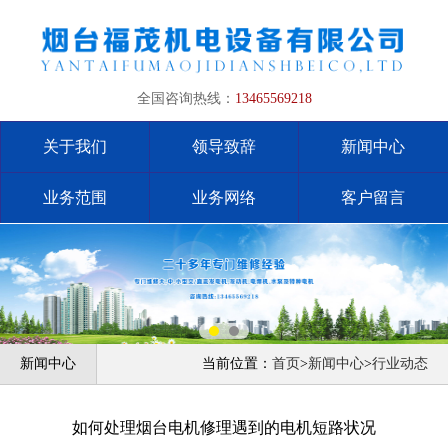
全国咨询热线：
13465569218
关于我们
领导致辞
新闻中心
业务范围
业务网络
客户留言
新闻中心
当前位置：
首页
>
新闻中心
>
行业动态
如何处理烟台电机修理遇到的电机短路状况